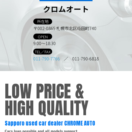
クロムオート
所在地
〒002-0865 札幌市北区屯田町740
OPEN
9:00～18:30
TEL／FAX
011-790-7766
／ 011-790-6818
LOW PRICE &
HIGH QUALITY
Sapporo used car dealer CHROME AUTO
Cars loan possible and all models support