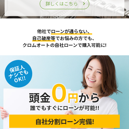
詳しくはこちら
他社で
ローンが通らない、
自己破産等
でお悩みの方でも、
クロムオートの自社ローンで購入可能に!
保証人
ナシでも
OK!!
０
頭金
円
から
誰でもすぐにローンが可能!!
自社分割ローン完備!