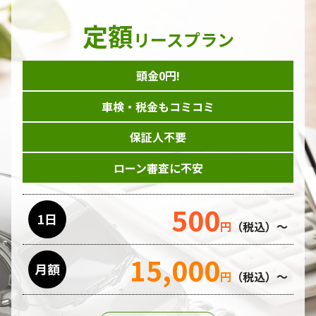
定額
リースプラン
頭金0円!
車検・税金もコミコミ
保証人不要
ローン審査に不安
500
1日
円
（税込）～
15,000
月額
円
（税込）～