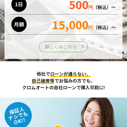
500
1日
円
（税込）～
15,000
月額
円
（税込）～
詳しくはこちら
他社で
ローンが通らない、
自己破産等
でお悩みの方でも、
クロムオートの自社ローンで購入可能に!
保証人
ナシでも
OK!!