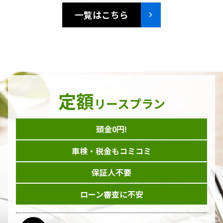
一覧はこちら
定額
リースプラン
頭金0円!
車検・税金もコミコミ
保証人不要
ローン審査に不安