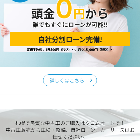
０
頭金
円
から
誰でもすぐにローンが可能!!
自社分割ローン完備!
事務手数料：1日500円（税込）～、月々15,000円（税込）～
詳しくはこちら
札幌で良質な中古車のご購入はクロムオートで！
中古車販売から車検・整備、自社ローン、カーリースはお
任せください。