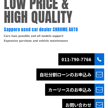
LOW PRICE &
HIGH QUALITY
Sapporo used car dealer CHROME AUTO
Cars loan possible and all models support
Expensive purchase and vehicle maintenance
011-790-7766
自社分割ローンの
お申込み
カーリースの
お申込み
お問い合わせ