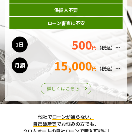
保証人不要
ローン審査に不安
500
1日
円
（税込）～
15,000
月額
円
（税込）～
詳しくはこちら
他社で
ローンが通らない、
自己破産等
でお悩みの方でも、
クロムオートの自社ローンで購入可能に!