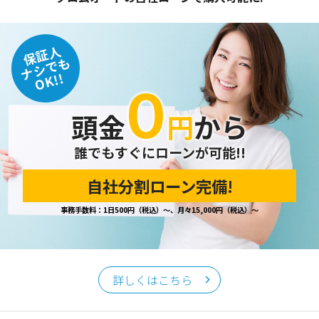
保証人
ナシでも
OK!!
０
頭金
円
から
誰でもすぐにローンが可能!!
自社分割ローン完備!
事務手数料：1日500円（税込）～、月々15,000円（税込）～
詳しくはこちら