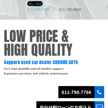
TEL／FAX
011-790-7766
／ 011-790-6818
LOW PRICE &
HIGH QUALITY
Sapporo used car dealer CHROME AUTO
Cars loan possible and all models support
Expensive purchase and vehicle maintenance
011-790-7766
自社分割ローンの
お申込み