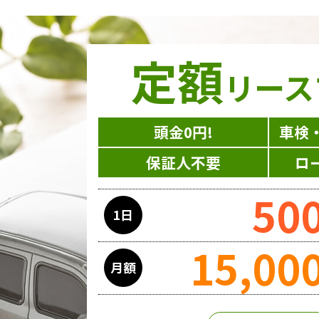
定額
リース
頭金0円!
車検
保証人不要
ロ
50
1日
15,00
月額