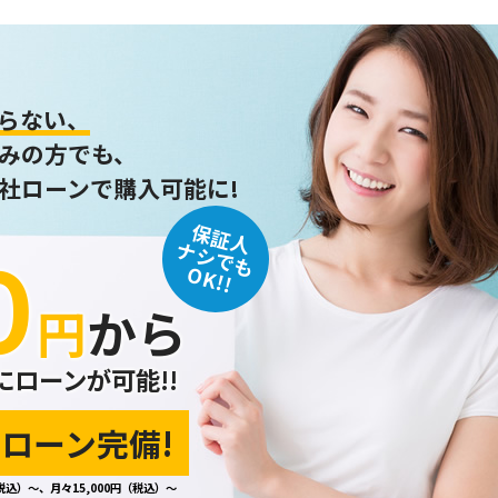
らない、
みの方でも、
社ローンで購入可能に!
保証人
０
ナシでも
OK!!
円
から
にローンが可能!!
ローン完備!
税込）～、月々15,000円（税込）～