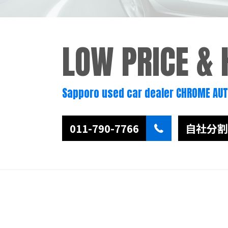
LOW PRICE &
Sapporo used car dealer CHROME AU
011-790-7766
自社分割