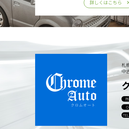
詳しくはこちら
札
中
所
O
TE