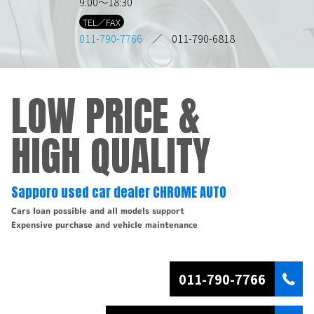
9:00～18:30
TEL／FAX
011-790-7766
／ 011-790-6818
LOW PRICE &
HIGH QUALITY
Sapporo used car dealer CHROME AUTO
Cars loan possible and all models support
Expensive purchase and vehicle maintenance
011-790-7766