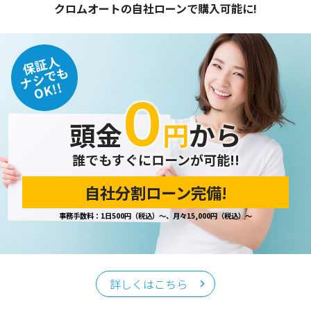
クロムオートの自社ローンで購入可能に!
保証人
ナシでも
OK!!
０
頭金
円
から
誰でもすぐにローンが可能!!
自社分割ローン完備!
事務手数料：1日500円（税込）～、月々15,000円（税込）～
詳しくはこちら