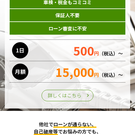
車検・税金もコミコミ
保証人不要
ローン審査に不安
500
1日
円
（税込）～
15,000
月額
円
（税込）～
詳しくはこちら
他社で
ローンが通らない、
自己破産等
でお悩みの方でも、