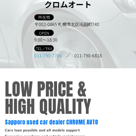
クロムオート
所在地
〒002-0865 札幌市北区屯田町740
OPEN
9:00～18:30
TEL／FAX
011-790-7766
／ 011-790-6818
LOW PRICE &
HIGH QUALITY
Sapporo used car dealer CHROME AUTO
Cars loan possible and all models support