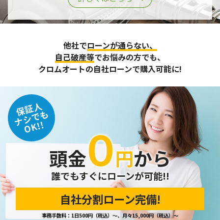
他社で
ローンが通らない、
自己破産等
でお悩みの方でも、
クロムオートの自社ローンで購入可能に!
保証人
ナシでも
OK!!
０
頭金
円
から
誰でもすぐにローンが可能!!
自社分割ローン完備!
事務手数料：1日500円（税込）～、月々15,000円（税込）～