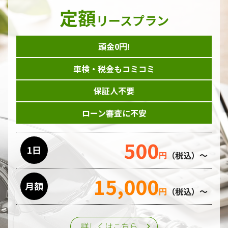
定額
リースプラン
頭金0円!
車検・税金もコミコミ
保証人不要
ローン審査に不安
500
1日
円
（税込）～
15,000
月額
円
（税込）～
詳しくはこちら