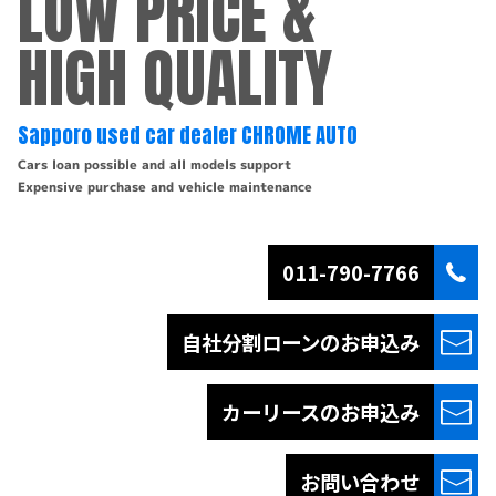
LOW PRICE &
HIGH QUALITY
Sapporo used car dealer CHROME AUTO
Cars loan possible and all models support
Expensive purchase and vehicle maintenance
011-790-7766
自社分割ローンの
お申込み
カーリースの
お申込み
お問い合わせ