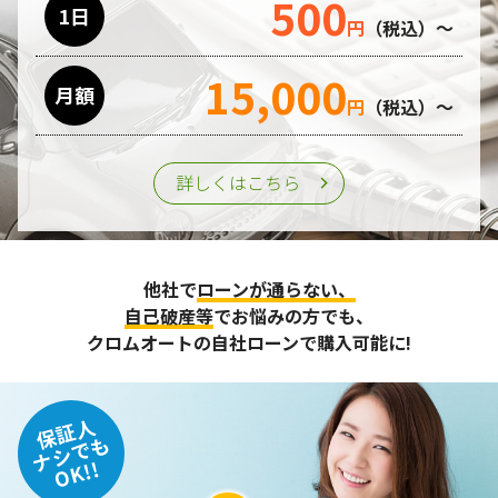
500
1日
円
（税込）～
15,000
月額
円
（税込）～
詳しくはこちら
他社で
ローンが通らない、
自己破産等
でお悩みの方でも、
クロムオートの自社ローンで購入可能に!
保証人
ナシでも
OK!!