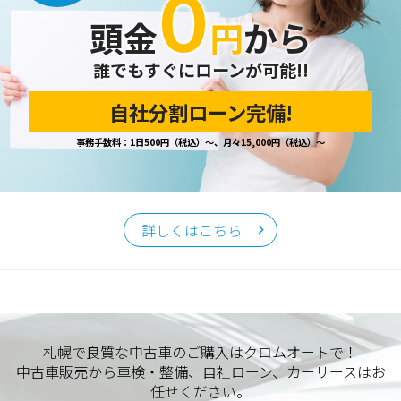
０
頭金
円
から
誰でもすぐにローンが可能!!
自社分割ローン完備!
事務手数料：1日500円（税込）～、月々15,000円（税込）～
詳しくはこちら
札幌で良質な中古車のご購入はクロムオートで！
中古車販売から車検・整備、自社ローン、カーリースはお
任せください。