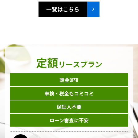
一覧はこちら
定額
リースプラン
頭金0円!
車検・税金もコミコミ
保証人不要
ローン審査に不安