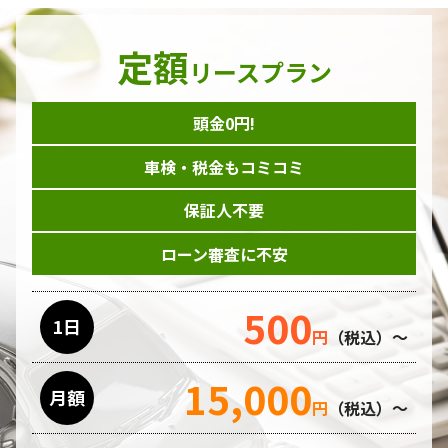
定額
リースプラン
頭金0円!
車検・税金もコミコミ
保証人不要
ローン審査に不安
500
1日
円
（税込）～
15,000
月額
円
（税込）～