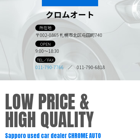
クロムオート
所在地
〒002-0865 札幌市北区屯田町740
OPEN
9:00～18:30
TEL／FAX
011-790-7766
／ 011-790-6818
LOW PRICE &
HIGH QUALITY
Sapporo used car dealer CHROME AUTO