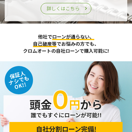
詳しくはこちら
他社で
ローンが通らない、
自己破産等
でお悩みの方でも、
クロムオートの自社ローンで購入可能に!
保証人
ナシでも
OK!!
０
頭金
円
から
誰でもすぐにローンが可能!!
自社分割ローン完備!