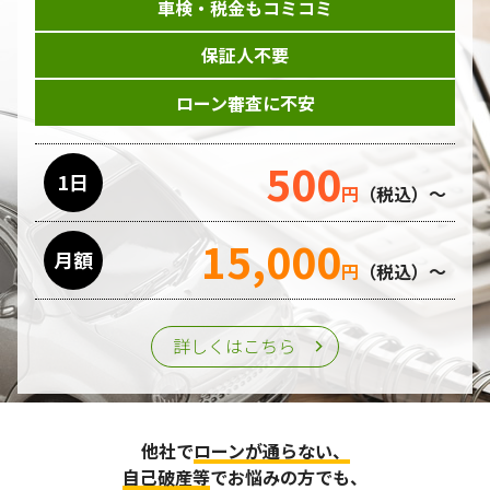
車検・税金もコミコミ
保証人不要
ローン審査に不安
500
1日
円
（税込）～
15,000
月額
円
（税込）～
詳しくはこちら
他社で
ローンが通らない、
自己破産等
でお悩みの方でも、