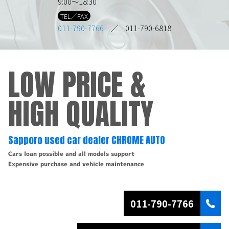
9:00～18:30
TEL／FAX
011-790-7766
／ 011-790-6818
LOW PRICE &
HIGH QUALITY
Sapporo used car dealer CHROME AUTO
Cars loan possible and all models support
Expensive purchase and vehicle maintenance
011-790-7766