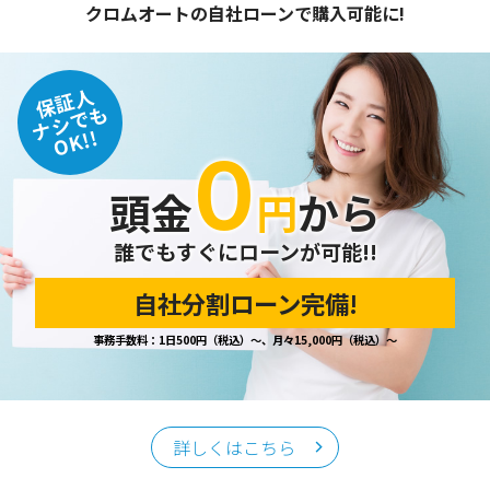
クロムオートの自社ローンで購入可能に!
保証人
ナシでも
OK!!
０
頭金
円
から
誰でもすぐにローンが可能!!
自社分割ローン完備!
事務手数料：1日500円（税込）～、月々15,000円（税込）～
詳しくはこちら