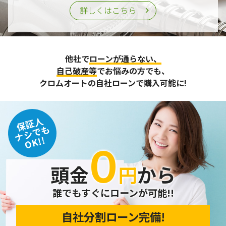
詳しくはこちら
他社で
ローンが通らない、
自己破産等
でお悩みの方でも、
クロムオートの自社ローンで購入可能に!
保証人
ナシでも
OK!!
０
頭金
円
から
誰でもすぐにローンが可能!!
自社分割ローン完備!