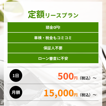
定額
リースプラン
頭金0円!
車検・税金もコミコミ
保証人不要
ローン審査に不安
500
1日
円
（税込）～
15,000
月額
円
（税込）～