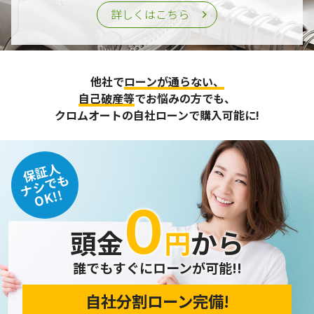
詳しくはこちら
他社で
ローンが通らない、
自己破産等
でお悩みの方でも、
クロムオートの自社ローンで購入可能に!
保証人
ナシでも
OK!!
０
頭金
円
から
誰でもすぐにローンが可能!!
自社分割ローン完備!