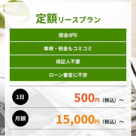
定額
リースプラン
頭金0円!
車検・税金もコミコミ
保証人不要
ローン審査に不安
500
1日
円
（税込）～
15,000
月額
円
（税込）～