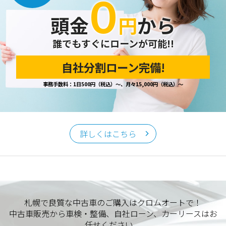
０
頭金
円
から
誰でもすぐにローンが可能!!
自社分割ローン完備!
事務手数料：1日500円（税込）～、月々15,000円（税込）～
詳しくはこちら
札幌で良質な中古車のご購入はクロムオートで！
中古車販売から車検・整備、自社ローン、カーリースはお
任せください。