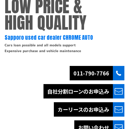
LOW PRICE &
HIGH QUALITY
Sapporo used car dealer CHROME AUTO
Cars loan possible and all models support
Expensive purchase and vehicle maintenance
011-790-7766
自社分割ローンの
お申込み
カーリースの
お申込み
お問い合わせ