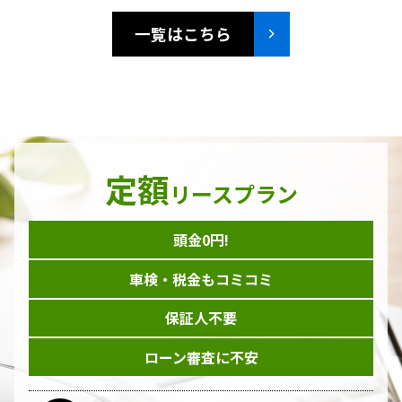
一覧はこちら
定額
リースプラン
頭金0円!
車検・税金もコミコミ
保証人不要
ローン審査に不安