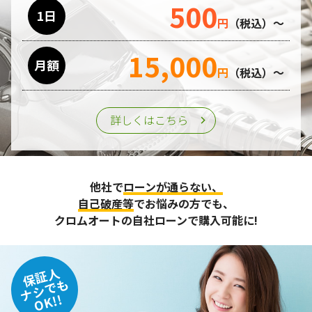
500
1日
円
（税込）～
15,000
月額
円
（税込）～
詳しくはこちら
他社で
ローンが通らない、
自己破産等
でお悩みの方でも、
クロムオートの自社ローンで購入可能に!
保証人
ナシでも
OK!!