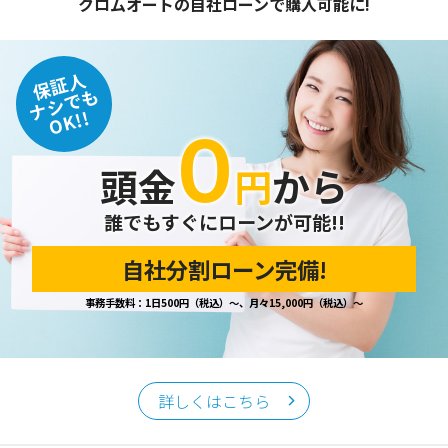
クロムオートの自社ローンで購入可能に!
保証人
ナシでも
OK!!
０
頭金
円
から
誰でもすぐにローンが可能!!
自社分割ローン完備!
事務手数料：1日500円（税込）～、月々15,000円（税込）～
詳しくはこちら