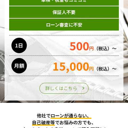
保証人不要
ローン審査に不安
500
1日
円
（税込）～
15,000
月額
円
（税込）～
詳しくはこちら
他社で
ローンが通らない、
自己破産等
でお悩みの方でも、