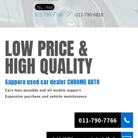
TEL／FAX
011-790-7766
／ 011-790-6818
LOW PRICE &
HIGH QUALITY
Sapporo used car dealer CHROME AUTO
Cars loan possible and all models support
Expensive purchase and vehicle maintenance
011-790-7766