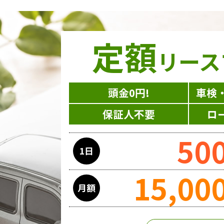
定額
リース
頭金0円!
車検
保証人不要
ロ
50
1日
15,00
月額