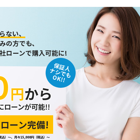
らない、
みの方でも、
社ローンで購入可能に!
保証人
０
ナシでも
OK!!
円
から
にローンが可能!!
ローン完備!
税込）～、月々15,000円（税込）～