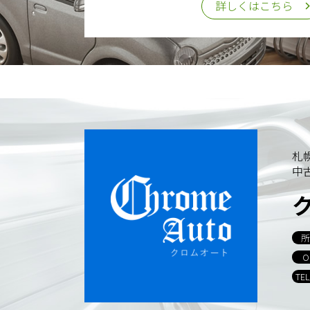
詳しくはこちら
札
中
所
O
TE