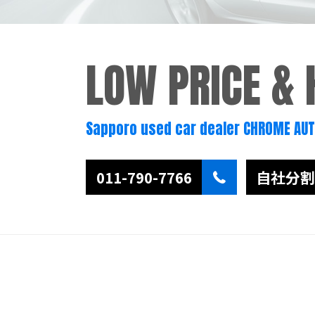
LOW PRICE &
Sapporo used car dealer CHROME AU
011-790-7766
自社分割