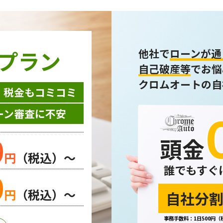
プラン
他社で
ローンが通
自己破産等
でお悩
クロムオートの自
・税金もコミコミ
ーン審査に不安
0
頭金
円
（税込）～
誰でもすぐ
0
円
（税込）～
自社分割
事務手数料：1日500円（