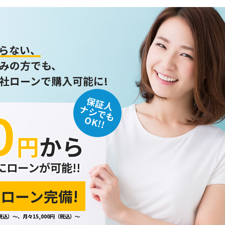
らない、
みの方でも、
社ローンで購入可能に!
保証人
０
ナシでも
OK!!
円
から
にローンが可能!!
ローン完備!
税込）～、月々15,000円（税込）～