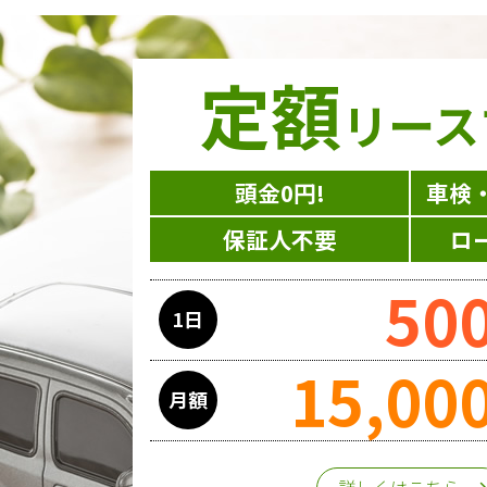
定額
リース
頭金0円!
車検
保証人不要
ロ
50
1日
15,00
月額