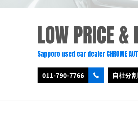
LOW PRICE &
Sapporo used car dealer CHROME AU
011-790-7766
自社分割