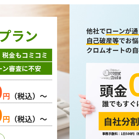
プラン
他社で
ローンが通
自己破産等
でお悩
クロムオートの自
・税金もコミコミ
ーン審査に不安
0
頭金
円
（税込）～
誰でもすぐ
0
円
（税込）～
自社分割
事務手数料：1日500円（