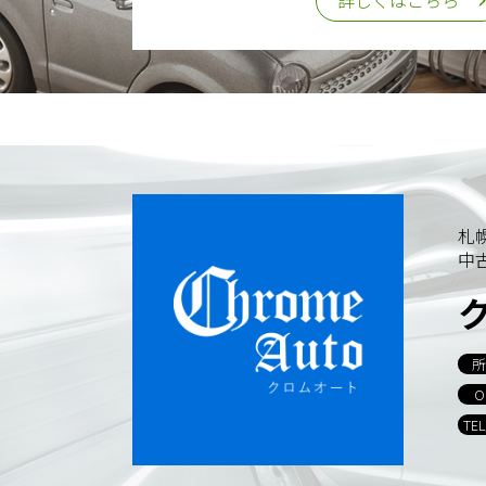
詳しくはこちら
札
中
所
O
TE