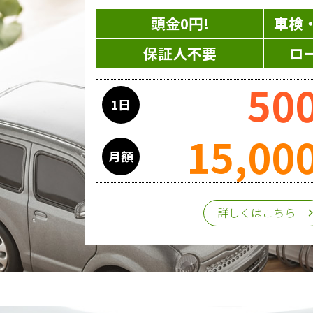
頭金0円!
車検
保証人不要
ロ
50
1日
15,00
月額
詳しくはこちら