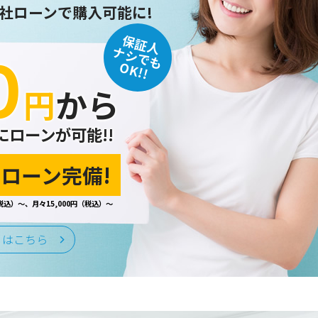
社ローンで購入可能に!
保証人
０
ナシでも
OK!!
円
から
にローンが可能!!
ローン完備!
税込）～、月々15,000円（税込）～
くはこちら