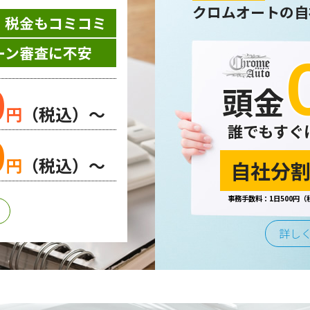
クロムオートの自
・税金もコミコミ
ーン審査に不安
0
頭金
円
（税込）～
誰でもすぐ
0
円
（税込）～
自社分割
事務手数料：1日500円（
詳し