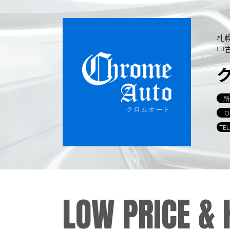
札
中
所
O
TE
LOW PRICE &