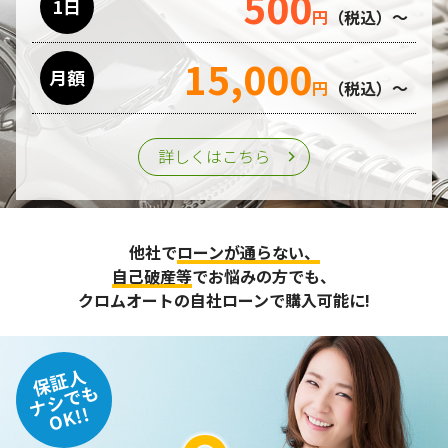
500
1日
円
（税込）～
15,000
月額
円
（税込）～
詳しくはこちら
他社で
ローンが通らない、
自己破産等
でお悩みの方でも、
クロムオートの自社ローンで購入可能に!
保証人
ナシでも
OK!!