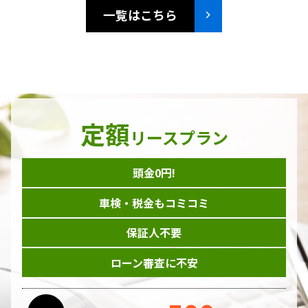
一覧はこちら
定額
リースプラン
頭金0円!
車検・税金もコミコミ
保証人不要
ローン審査に不安