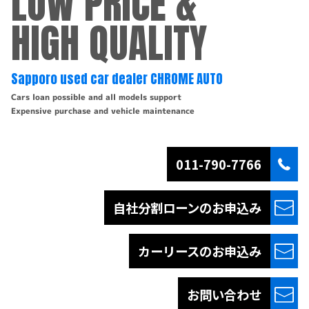
LOW PRICE &
HIGH QUALITY
Sapporo used car dealer CHROME AUTO
Cars loan possible and all models support
Expensive purchase and vehicle maintenance
011-790-7766
自社分割ローンの
お申込み
カーリースの
お申込み
お問い合わせ