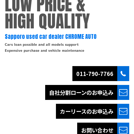
LOW PRICE &
HIGH QUALITY
Sapporo used car dealer CHROME AUTO
Cars loan possible and all models support
Expensive purchase and vehicle maintenance
011-790-7766
自社分割ローンの
お申込み
カーリースの
お申込み
お問い合わせ