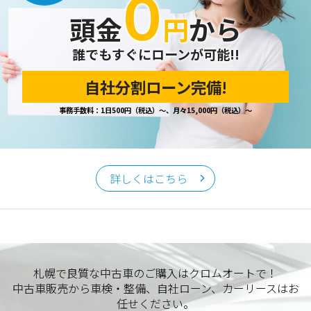
０
頭金
円
から
誰でもすぐにローンが可能!!
自社分割ローン完備!
事務手数料：1日500円（税込）～、月々15,000円（税込）～
詳しくはこちら
札幌で良質な中古車のご購入はクロムオートで！
中古車販売から車検・整備、自社ローン、カーリースはお
任せください。