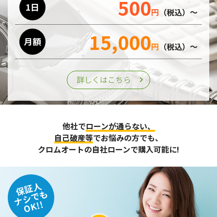
500
1日
円
（税込）～
15,000
月額
円
（税込）～
詳しくはこちら
他社で
ローンが通らない、
自己破産等
でお悩みの方でも、
クロムオートの自社ローンで購入可能に!
保証人
ナシでも
OK!!