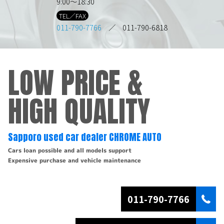
9:00～18:30
TEL／FAX
011-790-7766
／ 011-790-6818
LOW PRICE &
HIGH QUALITY
Sapporo used car dealer CHROME AUTO
Cars loan possible and all models support
Expensive purchase and vehicle maintenance
011-790-7766