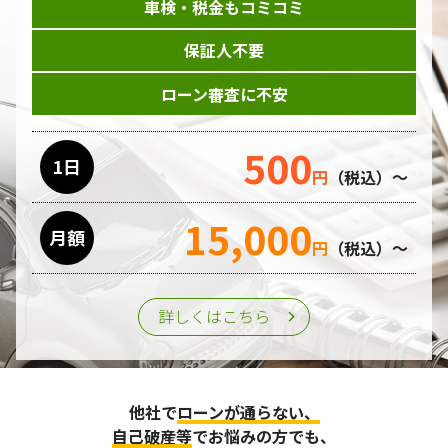
車検・税金もコミコミ
保証人不要
ローン審査に不安
500
1日
円
（税込）～
15,000
月額
円
（税込）～
詳しくはこちら
他社で
ローンが通らない、
自己破産等
でお悩みの方でも、