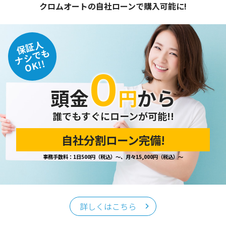
クロムオートの自社ローンで購入可能に!
保証人
ナシでも
OK!!
０
頭金
円
から
誰でもすぐにローンが可能!!
自社分割ローン完備!
事務手数料：1日500円（税込）～、月々15,000円（税込）～
詳しくはこちら