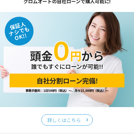
クロムオートの自社ローンで購入可能に!
保証人
ナシでも
OK!!
０
頭金
円
から
誰でもすぐにローンが可能!!
自社分割ローン完備!
事務手数料：1日500円（税込）～、月々15,000円（税込）～
詳しくはこちら