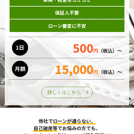
保証人不要
ローン審査に不安
500
1日
円
（税込）～
15,000
月額
円
（税込）～
詳しくはこちら
他社で
ローンが通らない、
自己破産等
でお悩みの方でも、