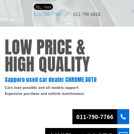
TEL／FAX
011-790-7766
／ 011-790-6818
LOW PRICE &
HIGH QUALITY
Sapporo used car dealer CHROME AUTO
Cars loan possible and all models support
Expensive purchase and vehicle maintenance
011-790-7766