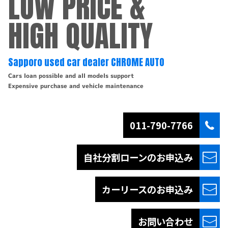
LOW PRICE &
HIGH QUALITY
Sapporo used car dealer CHROME AUTO
Cars loan possible and all models support
Expensive purchase and vehicle maintenance
011-790-7766
自社分割ローンの
お申込み
カーリースの
お申込み
お問い合わせ