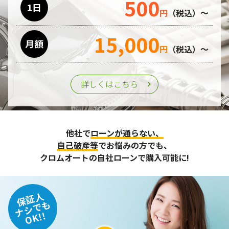
500
1日
円
（税込）～
15,000
月額
円
（税込）～
詳しくはこちら
他社で
ローンが通らない、
自己破産等
でお悩みの方でも、
クロムオートの自社ローンで購入可能に!
保証人
ナシでも
OK!!