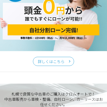
０
頭金
円
から
誰でもすぐにローンが可能!!
自社分割ローン完備!
事務手数料：1日500円（税込）～、月々15,000円（税込）～
詳しくはこちら
札幌で良質な中古車のご購入はクロムオートで！
中古車販売から車検・整備、自社ローン、カーリースはお
任せください。