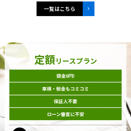
一覧はこちら
定額
リースプラン
頭金0円!
車検・税金もコミコミ
保証人不要
ローン審査に不安