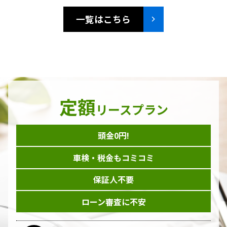
一覧はこちら
定額
リースプラン
頭金0円!
車検・税金もコミコミ
保証人不要
ローン審査に不安