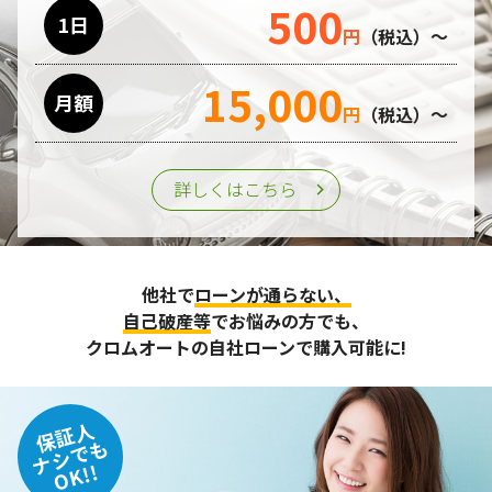
500
1日
円
（税込）～
15,000
月額
円
（税込）～
詳しくはこちら
他社で
ローンが通らない、
自己破産等
でお悩みの方でも、
クロムオートの自社ローンで購入可能に!
保証人
ナシでも
OK!!