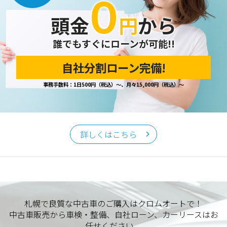
０
頭金
円
から
誰でもすぐにローンが可能!!
自社分割ローン完備!
事務手数料：1日500円（税込）～、月々15,000円（税込）～
詳しくはこちら
札幌で良質な中古車のご購入はクロムオートで！
中古車販売から車検・整備、自社ローン、カーリースはお
任せください。