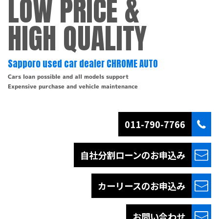
LOW PRICE &
HIGH QUALITY
Sapporo used car dealer CHROME AUTO
Cars loan possible and all models support
Expensive purchase and vehicle maintenance
011-790-7766
自社分割ローンの
お申込み
カーリースの
お申込み
お問い合わせ