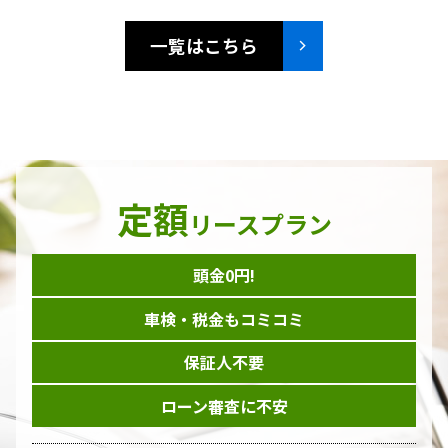
一覧はこちら
定額
リースプラン
頭金0円!
車検・税金もコミコミ
保証人不要
ローン審査に不安