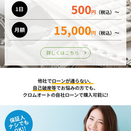
500
1日
円
（税込）～
15,000
月額
円
（税込）～
詳しくはこちら
他社で
ローンが通らない、
自己破産等
でお悩みの方でも、
クロムオートの自社ローンで購入可能に!
保証人
ナシでも
OK!!