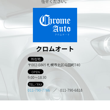
任せください。
クロムオート
所在地
〒002-0865 札幌市北区屯田町740
OPEN
9:00～18:30
TEL／FAX
011-790-7766
／ 011-790-6818