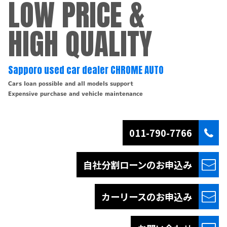
LOW PRICE &
HIGH QUALITY
Sapporo used car dealer CHROME AUTO
Cars loan possible and all models support
Expensive purchase and vehicle maintenance
011-790-7766
自社分割ローンの
お申込み
カーリースの
お申込み