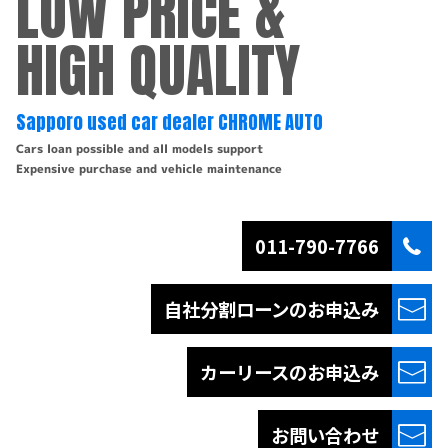
LOW PRICE &
HIGH QUALITY
Sapporo used car dealer CHROME AUTO
Cars loan possible and all models support
Expensive purchase and vehicle maintenance
011-790-7766
自社分割ローンの
お申込み
カーリースの
お申込み
お問い合わせ