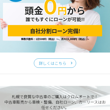
０
頭金
円
から
誰でもすぐにローンが可能!!
自社分割ローン完備!
事務手数料：1日500円（税込）～、月々15,000円（税込）～
詳しくはこちら
札幌で良質な中古車のご購入はクロムオートで！
中古車販売から車検・整備、自社ローン、カーリースはお
任せください。