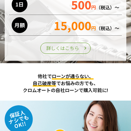
500
1日
円
（税込）～
15,000
月額
円
（税込）～
詳しくはこちら
他社で
ローンが通らない、
自己破産等
でお悩みの方でも、
クロムオートの自社ローンで購入可能に!
保証人
ナシでも
OK!!