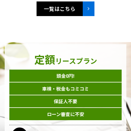
一覧はこちら
定額
リースプラン
頭金0円!
車検・税金もコミコミ
保証人不要
ローン審査に不安