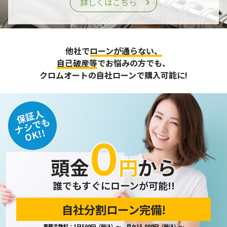
詳しくはこちら
他社で
ローンが通らない、
自己破産等
でお悩みの方でも、
クロムオートの自社ローンで購入可能に!
保証人
ナシでも
OK!!
０
頭金
円
から
誰でもすぐにローンが可能!!
自社分割ローン完備!
事務手数料：1日500円（税込）～、月々15,000円（税込）～