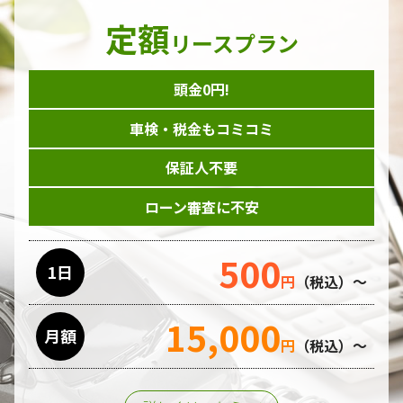
定額
リースプラン
頭金0円!
車検・税金もコミコミ
保証人不要
ローン審査に不安
500
1日
円
（税込）～
15,000
月額
円
（税込）～