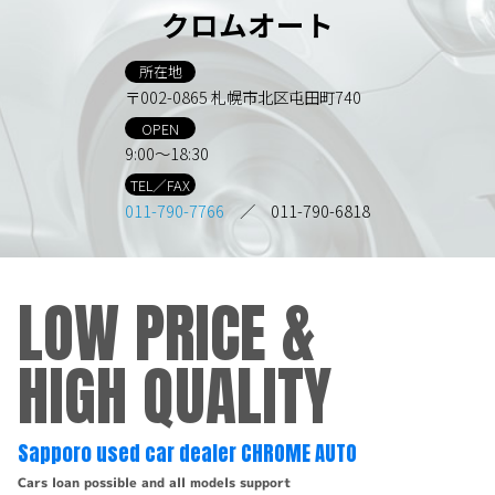
クロムオート
所在地
〒002-0865 札幌市北区屯田町740
OPEN
9:00～18:30
TEL／FAX
011-790-7766
／ 011-790-6818
LOW PRICE &
HIGH QUALITY
Sapporo used car dealer CHROME AUTO
Cars loan possible and all models support