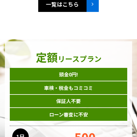
一覧はこちら
定額
リースプラン
頭金0円!
車検・税金もコミコミ
保証人不要
ローン審査に不安
500
1日