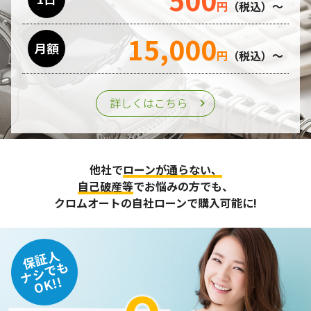
円
（税込）～
15,000
月額
円
（税込）～
詳しくはこちら
他社で
ローンが通らない、
自己破産等
でお悩みの方でも、
クロムオートの自社ローンで購入可能に!
保証人
ナシでも
OK!!