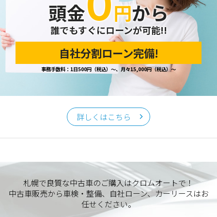
０
頭金
円
から
誰でもすぐにローンが可能!!
自社分割ローン完備!
事務手数料：1日500円（税込）～、月々15,000円（税込）～
詳しくはこちら
札幌で良質な中古車のご購入はクロムオートで！
中古車販売から車検・整備、自社ローン、カーリースはお
任せください。