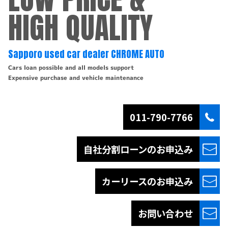
HIGH QUALITY
Sapporo used car dealer CHROME AUTO
Cars loan possible and all models support
Expensive purchase and vehicle maintenance
011-790-7766
自社分割ローンの
お申込み
カーリースの
お申込み
お問い合わせ