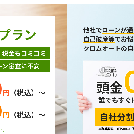
プラン
他社で
ローンが通
自己破産等
でお悩
クロムオートの自
・税金もコミコミ
ーン審査に不安
0
頭金
円
（税込）～
誰でもすぐ
0
円
（税込）～
自社分割
事務手数料：1日500円（