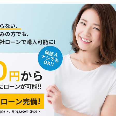
らない、
みの方でも、
社ローンで購入可能に!
保証人
０
ナシでも
OK!!
円
から
にローンが可能!!
ローン完備!
税込）～、月々15,000円（税込）～