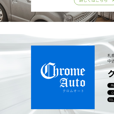
詳しくはこちら
札
中
所
O
TE