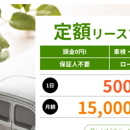
定額
リース
頭金0円!
車検
保証人不要
ロ
50
1日
15,00
月額