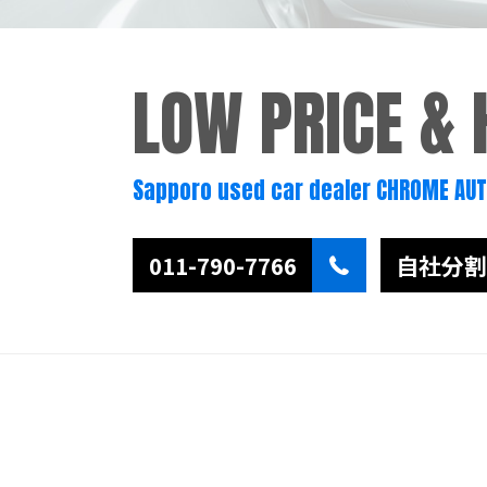
LOW PRICE &
Sapporo used car dealer CHROME AU
011-790-7766
自社分割