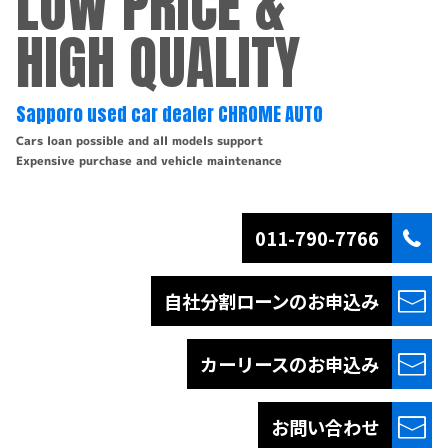
LOW PRICE &
HIGH QUALITY
Sapporo used car dealer CHROME AUTO
Cars loan possible and all models support
Expensive purchase and vehicle maintenance
011-790-7766
自社分割ローンの
お申込み
カーリースの
お申込み
お問い合わせ