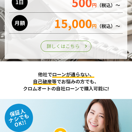
500
1日
円
（税込）～
15,000
月額
円
（税込）～
詳しくはこちら
他社で
ローンが通らない、
自己破産等
でお悩みの方でも、
クロムオートの自社ローンで購入可能に!
保証人
ナシでも
OK!!