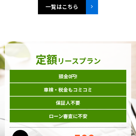
一覧はこちら
定額
リースプラン
頭金0円!
車検・税金もコミコミ
保証人不要
ローン審査に不安