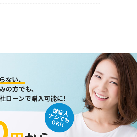
らない、
みの方でも、
社ローンで購入可能に!
保証人
０
ナシでも
OK!!