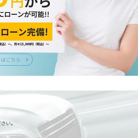
円
から
にローンが可能!!
ローン完備!
税込）～、月々15,000円（税込）～
くはこちら
ださい。