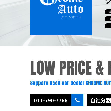
所
O
TE
LOW PRICE &
Sapporo used car dealer CHROME AU
011-790-7766
自社分割