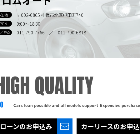
〒002-0865 札幌市北区屯田町740
在地
9:00～18:30
PEN
011-790-7766
／ 011-790-6818
L／FAX
HIGH QUALITY
TO
Cars loan possible and all models support
Expensive purchase
ローンの
お申込み
カーリースの
お申込