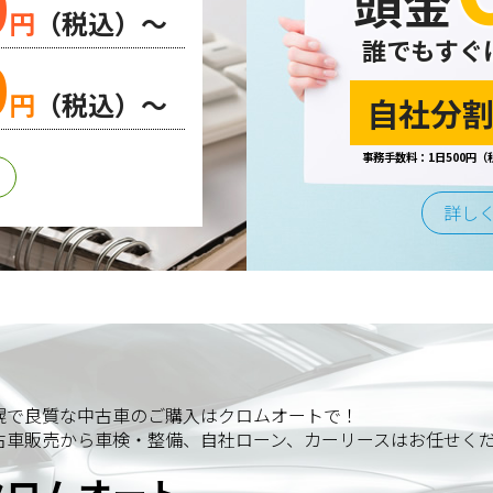
0
頭金
円
（税込）～
誰でもすぐ
0
円
（税込）～
自社分割
事務手数料：1日500円（
詳し
幌で良質な中古車のご購入はクロムオートで！
古車販売から車検・整備、自社ローン、カーリースはお任せく
クロムオート