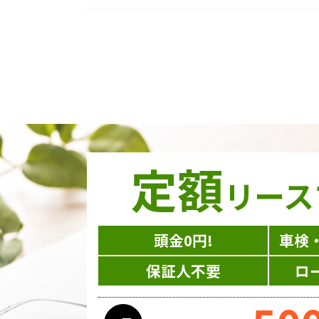
定額
リース
頭金0円!
車検
保証人不要
ロ