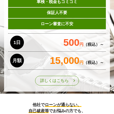
車検・税金もコミコミ
保証人不要
ローン審査に不安
500
1日
円
（税込）～
15,000
月額
円
（税込）～
詳しくはこちら
他社で
ローンが通らない、
自己破産等
でお悩みの方でも、