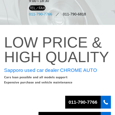
9:00～18:30
TEL／FAX
011-790-7766
／ 011-790-6818
LOW PRICE &
HIGH QUALITY
Sapporo used car dealer CHROME AUTO
Cars loan possible and all models support
Expensive purchase and vehicle maintenance
011-790-7766