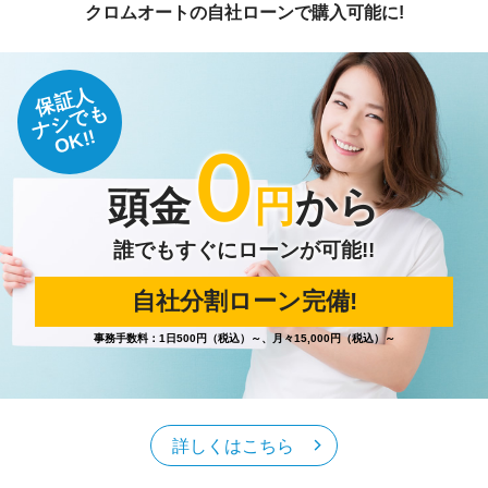
クロムオートの自社ローンで購入可能に!
保証人
ナシでも
OK!!
０
頭金
円
から
誰でもすぐにローンが可能!!
自社分割ローン完備!
事務手数料：1日500円（税込）～、月々15,000円（税込）～
詳しくはこちら