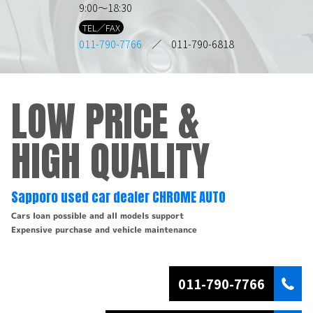
9:00～18:30
TEL／FAX
011-790-7766
／ 011-790-6818
LOW PRICE &
HIGH QUALITY
Sapporo used car dealer CHROME AUTO
Cars loan possible and all models support
Expensive purchase and vehicle maintenance
011-790-7766