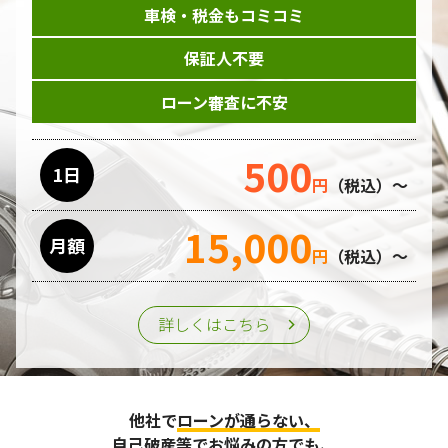
車検・税金もコミコミ
保証人不要
ローン審査に不安
500
1日
円
（税込）～
15,000
月額
円
（税込）～
詳しくはこちら
他社で
ローンが通らない、
自己破産等
でお悩みの方でも、