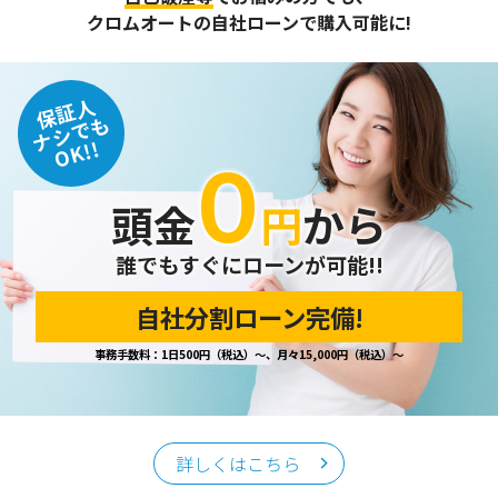
クロムオートの自社ローンで購入可能に!
保証人
ナシでも
OK!!
０
頭金
円
から
誰でもすぐにローンが可能!!
自社分割ローン完備!
事務手数料：1日500円（税込）～、月々15,000円（税込）～
詳しくはこちら