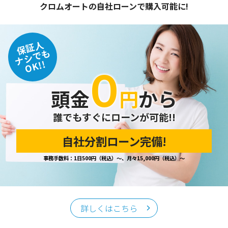
クロムオートの自社ローンで購入可能に!
保証人
ナシでも
OK!!
０
頭金
円
から
誰でもすぐにローンが可能!!
自社分割ローン完備!
事務手数料：1日500円（税込）～、月々15,000円（税込）～
詳しくはこちら