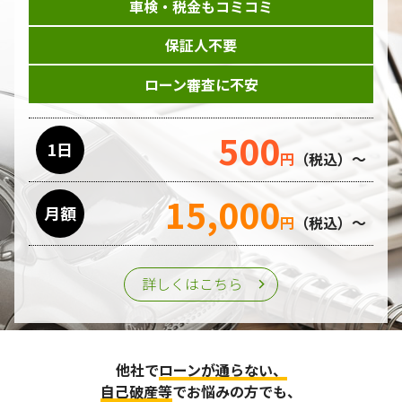
車検・税金もコミコミ
保証人不要
ローン審査に不安
500
1日
円
（税込）～
15,000
月額
円
（税込）～
詳しくはこちら
他社で
ローンが通らない、
自己破産等
でお悩みの方でも、