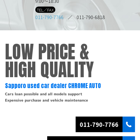
9:00～18:30
TEL／FAX
011-790-7766
／ 011-790-6818
LOW PRICE &
HIGH QUALITY
Sapporo used car dealer CHROME AUTO
Cars loan possible and all models support
Expensive purchase and vehicle maintenance
011-790-7766