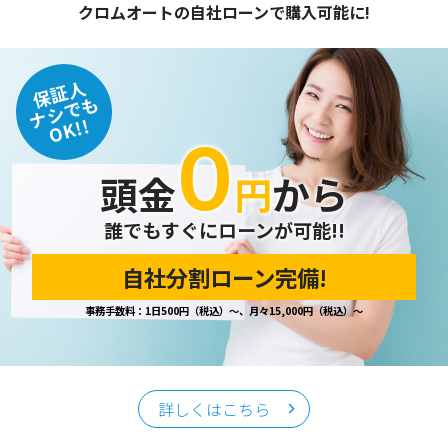
クロムオートの自社ローンで購入可能に!
保証人
ナシでも
OK!!
０
頭金
円
から
誰でもすぐにローンが可能!!
自社分割ローン完備!
事務手数料：1日500円（税込）～、月々15,000円（税込）～
詳しくはこちら