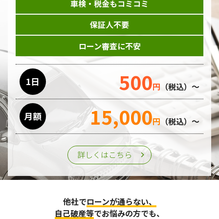
車検・税金もコミコミ
保証人不要
ローン審査に不安
500
1日
円
（税込）～
15,000
月額
円
（税込）～
詳しくはこちら
他社で
ローンが通らない、
自己破産等
でお悩みの方でも、