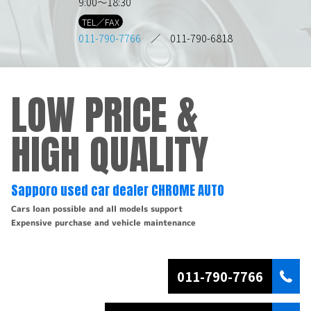
9:00～18:30
TEL／FAX
011-790-7766
／ 011-790-6818
LOW PRICE &
HIGH QUALITY
Sapporo used car dealer CHROME AUTO
Cars loan possible and all models support
Expensive purchase and vehicle maintenance
011-790-7766