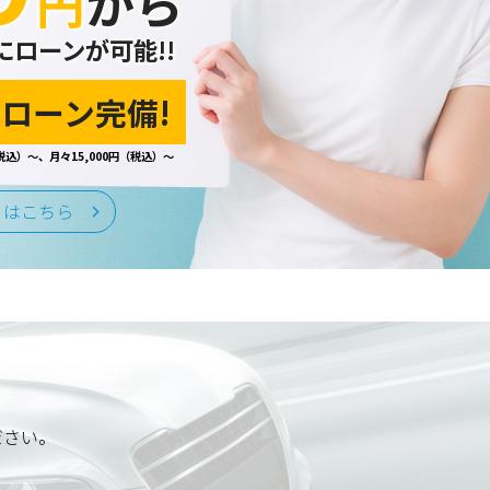
円
から
にローンが可能!!
ローン完備!
税込）～、月々15,000円（税込）～
くはこちら
ださい。