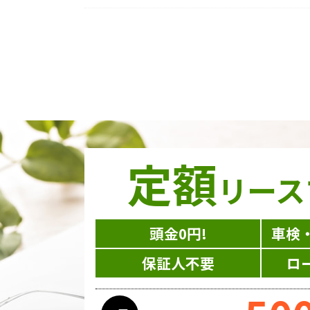
定額
リース
頭金0円!
車検
保証人不要
ロ