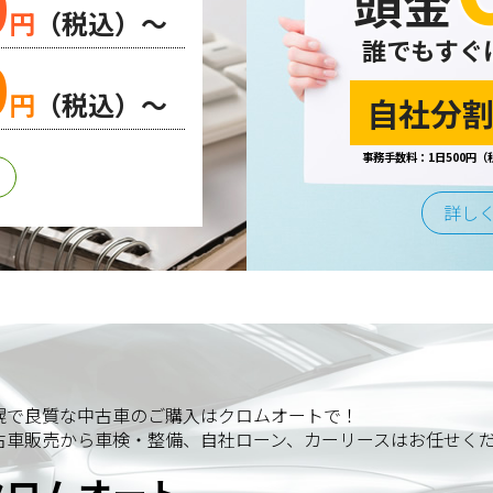
0
頭金
円
（税込）～
誰でもすぐ
0
円
（税込）～
自社分割
事務手数料：1日500円（
詳し
幌で良質な中古車のご購入はクロムオートで！
古車販売から車検・整備、自社ローン、カーリースはお任せく
クロムオート