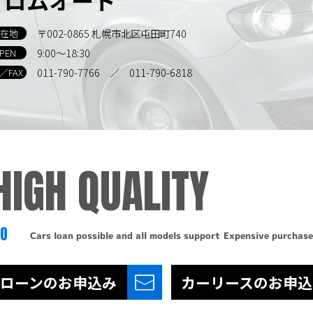
〒002-0865 札幌市北区屯田町740
在地
9:00～18:30
PEN
011-790-7766
／ 011-790-6818
L／FAX
HIGH QUALITY
TO
Cars loan possible and all models support
Expensive purchase
ローンの
お申込み
カーリースの
お申込