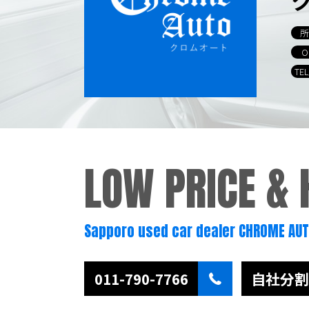
所
O
TE
LOW PRICE &
Sapporo used car dealer CHROME AU
011-790-7766
自社分割