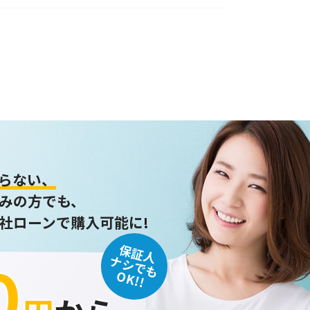
らない、
みの方でも、
社ローンで購入可能に!
保証人
０
ナシでも
OK!!