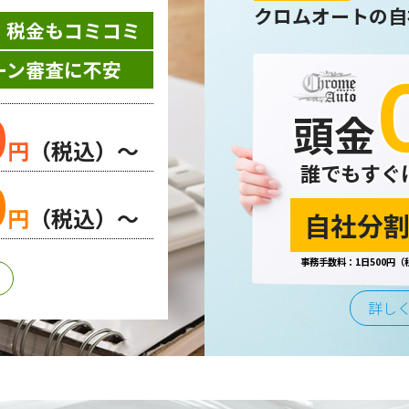
クロムオートの自
・税金もコミコミ
ーン審査に不安
0
頭金
円
（税込）～
誰でもすぐ
0
円
（税込）～
自社分割
事務手数料：1日500円（
詳し