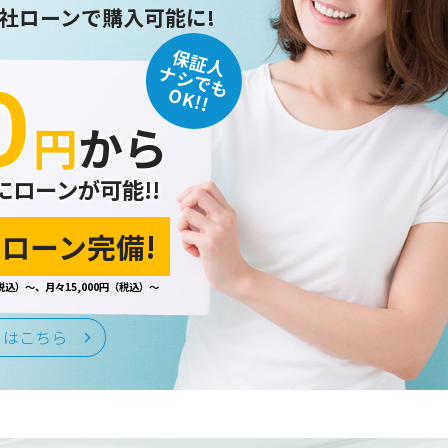
社ローンで購入可能に!
保証人
０
ナシでも
OK!!
円
から
にローンが可能!!
ローン完備!
税込）～、月々15,000円（税込）～
くはこちら