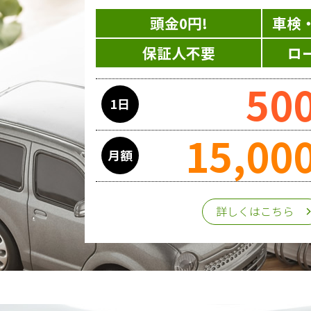
頭金0円!
車検
保証人不要
ロ
50
1日
15,00
月額
詳しくはこちら