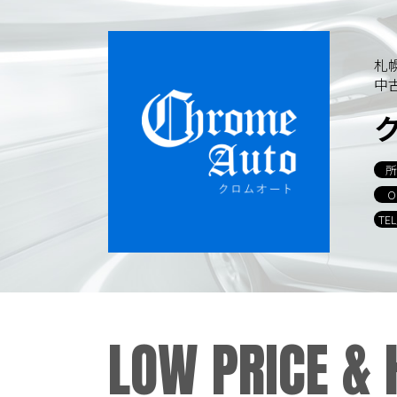
札
中
所
O
TE
LOW PRICE &