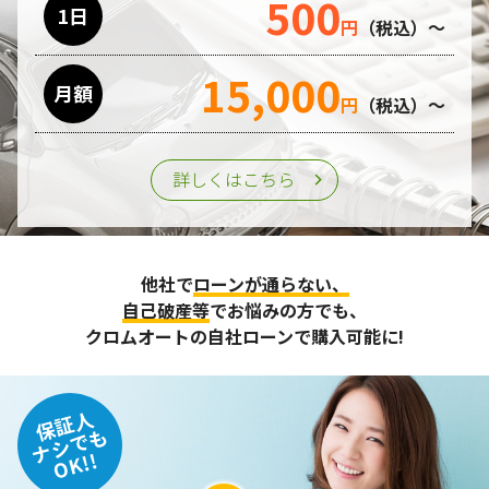
500
1日
円
（税込）～
15,000
月額
円
（税込）～
詳しくはこちら
他社で
ローンが通らない、
自己破産等
でお悩みの方でも、
クロムオートの自社ローンで購入可能に!
保証人
ナシでも
OK!!