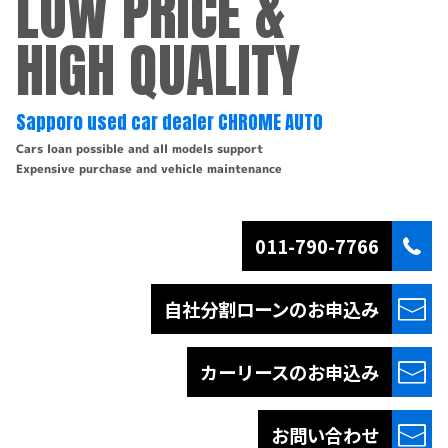
LOW PRICE &
HIGH QUALITY
Sapporo used car dealer CHROME AUTO
Cars loan possible and all models support
Expensive purchase and vehicle maintenance
011-790-7766
自社分割ローンの
お申込み
カーリースの
お申込み
お問い合わせ