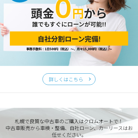
０
頭金
円
から
誰でもすぐにローンが可能!!
自社分割ローン完備!
事務手数料：1日500円（税込）～、月々15,000円（税込）～
詳しくはこちら
札幌で良質な中古車のご購入はクロムオートで！
中古車販売から車検・整備、自社ローン、カーリースはお
任せください。