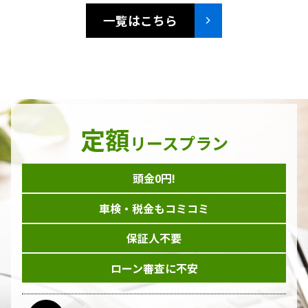
一覧はこちら
定額
リースプラン
頭金0円!
車検・税金もコミコミ
保証人不要
ローン審査に不安