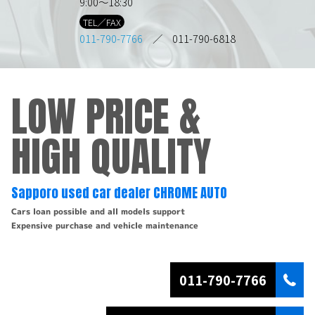
9:00～18:30
TEL／FAX
011-790-7766
／ 011-790-6818
LOW PRICE &
HIGH QUALITY
Sapporo used car dealer CHROME AUTO
Cars loan possible and all models support
Expensive purchase and vehicle maintenance
011-790-7766