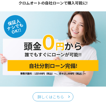
クロムオートの自社ローンで購入可能に!
保証人
ナシでも
OK!!
０
頭金
円
から
誰でもすぐにローンが可能!!
自社分割ローン完備!
事務手数料：1日500円（税込）～、月々15,000円（税込）～
詳しくはこちら