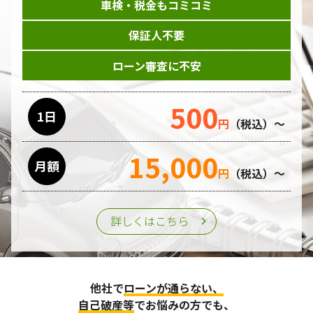
車検・税金もコミコミ
保証人不要
ローン審査に不安
500
1日
円
（税込）～
15,000
月額
円
（税込）～
詳しくはこちら
他社で
ローンが通らない、
自己破産等
でお悩みの方でも、