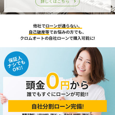
詳しくはこちら
他社で
ローンが通らない、
自己破産等
でお悩みの方でも、
クロムオートの自社ローンで購入可能に!
保証人
ナシでも
OK!!
０
頭金
円
から
誰でもすぐにローンが可能!!
自社分割ローン完備!
事務手数料：1日500円（税込）～、月々15,000円（税込）～