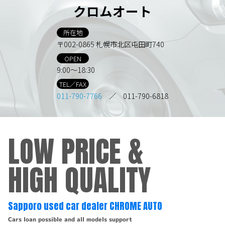
クロムオート
所在地
〒002-0865 札幌市北区屯田町740
OPEN
9:00～18:30
TEL／FAX
011-790-7766
／ 011-790-6818
LOW PRICE &
HIGH QUALITY
Sapporo used car dealer CHROME AUTO
Cars loan possible and all models support