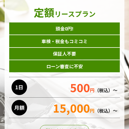
定額
リースプラン
頭金0円!
車検・税金もコミコミ
保証人不要
ローン審査に不安
500
1日
円
（税込）～
15,000
月額
円
（税込）～