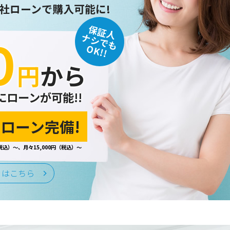
社ローンで購入可能に!
保証人
０
ナシでも
OK!!
円
から
にローンが可能!!
ローン完備!
税込）～、月々15,000円（税込）～
くはこちら