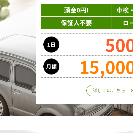
頭金0円!
車検
保証人不要
ロ
50
1日
15,00
月額
詳しくはこちら