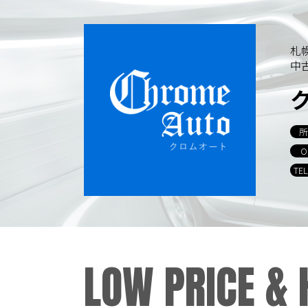
札
中
所
O
TE
LOW PRICE &