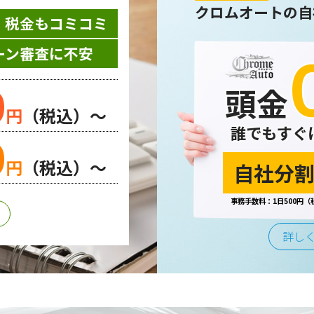
クロムオートの自
・税金もコミコミ
ーン審査に不安
0
頭金
円
（税込）～
誰でもすぐ
0
円
（税込）～
自社分割
事務手数料：1日500円（
詳し