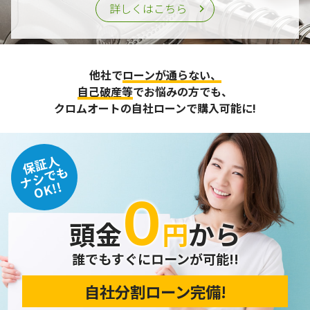
詳しくはこちら
他社で
ローンが通らない、
自己破産等
でお悩みの方でも、
クロムオートの自社ローンで購入可能に!
保証人
ナシでも
OK!!
０
頭金
円
から
誰でもすぐにローンが可能!!
自社分割ローン完備!