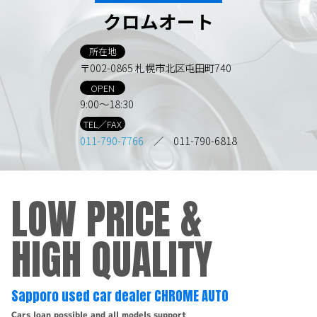
クロムオート
所在地
〒002-0865 札幌市北区屯田町740
OPEN
9:00～18:30
TEL／FAX
011-790-7766
／ 011-790-6818
LOW PRICE &
HIGH QUALITY
Sapporo used car dealer CHROME AUTO
Cars loan possible and all models support