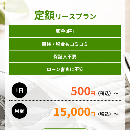
定額
リースプラン
頭金0円!
車検・税金もコミコミ
保証人不要
ローン審査に不安
500
1日
円
（税込）～
15,000
月額
円
（税込）～