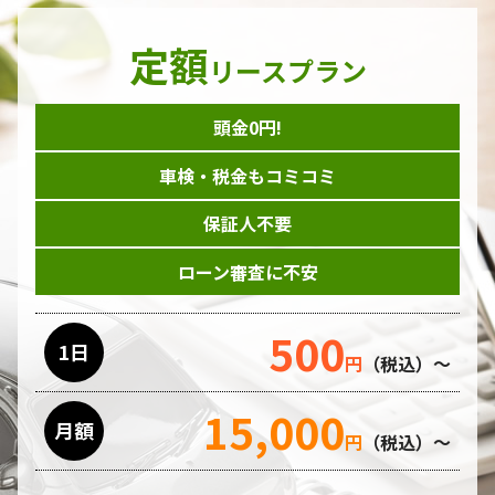
定額
リースプラン
頭金0円!
車検・税金もコミコミ
保証人不要
ローン審査に不安
500
1日
円
（税込）～
15,000
月額
円
（税込）～