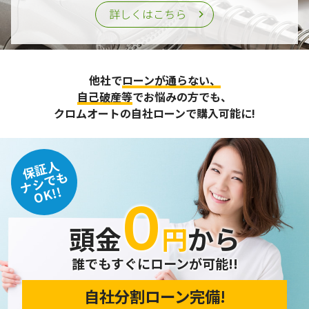
詳しくはこちら
他社で
ローンが通らない、
自己破産等
でお悩みの方でも、
クロムオートの自社ローンで購入可能に!
保証人
ナシでも
OK!!
０
頭金
円
から
誰でもすぐにローンが可能!!
自社分割ローン完備!