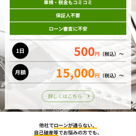
車検・税金もコミコミ
保証人不要
ローン審査に不安
500
1日
円
（税込）～
15,000
月額
円
（税込）～
詳しくはこちら
他社で
ローンが通らない、
自己破産等
でお悩みの方でも、