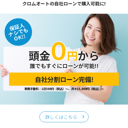
クロムオートの自社ローンで購入可能に!
保証人
ナシでも
OK!!
０
頭金
円
から
誰でもすぐにローンが可能!!
自社分割ローン完備!
事務手数料：1日500円（税込）～、月々15,000円（税込）～
詳しくはこちら