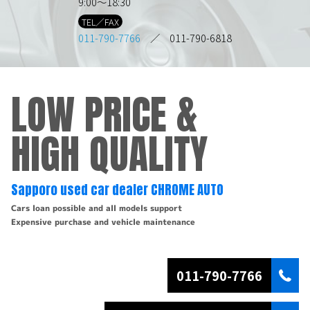
9:00～18:30
TEL／FAX
011-790-7766
／ 011-790-6818
LOW PRICE &
HIGH QUALITY
Sapporo used car dealer CHROME AUTO
Cars loan possible and all models support
Expensive purchase and vehicle maintenance
011-790-7766