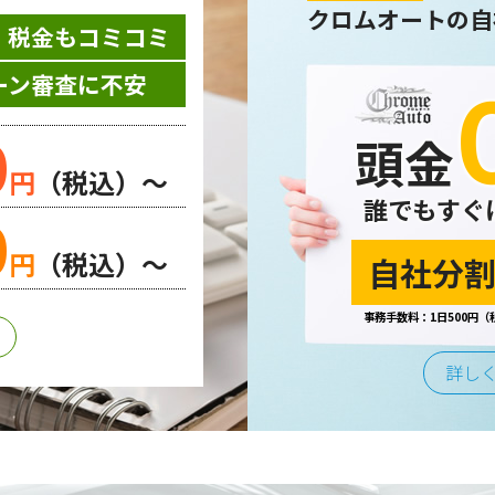
クロムオートの自
・税金もコミコミ
ーン審査に不安
0
頭金
円
（税込）～
誰でもすぐ
0
円
（税込）～
自社分割
事務手数料：1日500円（
詳し