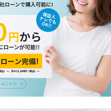
社ローンで購入可能に!
保証人
０
ナシでも
OK!!
円
から
にローンが可能!!
ローン完備!
税込）～、月々15,000円（税込）～
くはこちら