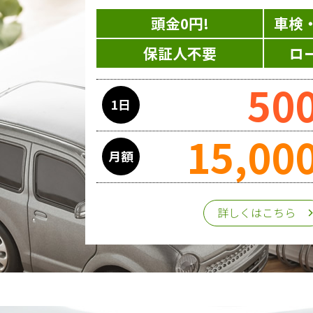
頭金0円!
車検
保証人不要
ロ
50
1日
15,00
月額
詳しくはこちら