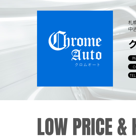
札
中
所
O
TE
LOW PRICE &