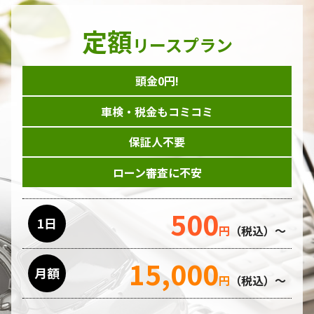
定額
リースプラン
頭金0円!
車検・税金もコミコミ
保証人不要
ローン審査に不安
500
1日
円
（税込）～
15,000
月額
円
（税込）～