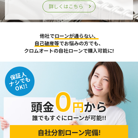
詳しくはこちら
他社で
ローンが通らない、
自己破産等
でお悩みの方でも、
クロムオートの自社ローンで購入可能に!
保証人
ナシでも
OK!!
０
頭金
円
から
誰でもすぐにローンが可能!!
自社分割ローン完備!