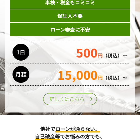
車検・税金もコミコミ
保証人不要
ローン審査に不安
500
1日
円
（税込）～
15,000
月額
円
（税込）～
詳しくはこちら
他社で
ローンが通らない、
自己破産等
でお悩みの方でも、