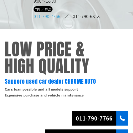
9:00～18:30
TEL／FAX
011-790-7766
／ 011-790-6818
LOW PRICE &
HIGH QUALITY
Sapporo used car dealer CHROME AUTO
Cars loan possible and all models support
Expensive purchase and vehicle maintenance
011-790-7766