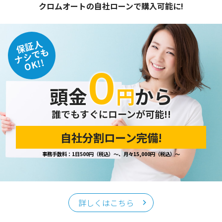
クロムオートの自社ローンで購入可能に!
保証人
ナシでも
OK!!
０
頭金
円
から
誰でもすぐにローンが可能!!
自社分割ローン完備!
事務手数料：1日500円（税込）～、月々15,000円（税込）～
詳しくはこちら