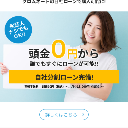
クロムオートの自社ローンで購入可能に!
保証人
ナシでも
OK!!
０
頭金
円
から
誰でもすぐにローンが可能!!
自社分割ローン完備!
事務手数料：1日500円（税込）～、月々15,000円（税込）～
詳しくはこちら