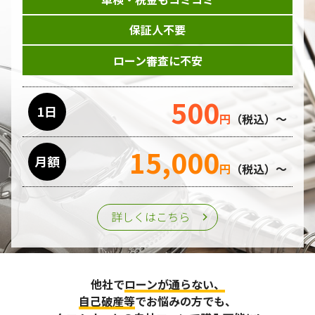
保証人不要
ローン審査に不安
500
1日
円
（税込）～
15,000
月額
円
（税込）～
詳しくはこちら
他社で
ローンが通らない、
自己破産等
でお悩みの方でも、