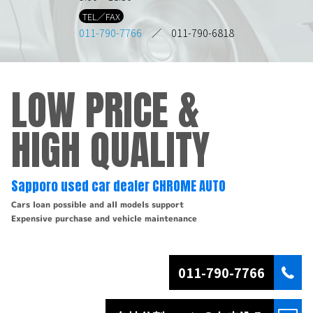
TEL／FAX
011-790-7766
／ 011-790-6818
LOW PRICE &
HIGH QUALITY
Sapporo used car dealer CHROME AUTO
Cars loan possible and all models support
Expensive purchase and vehicle maintenance
011-790-7766