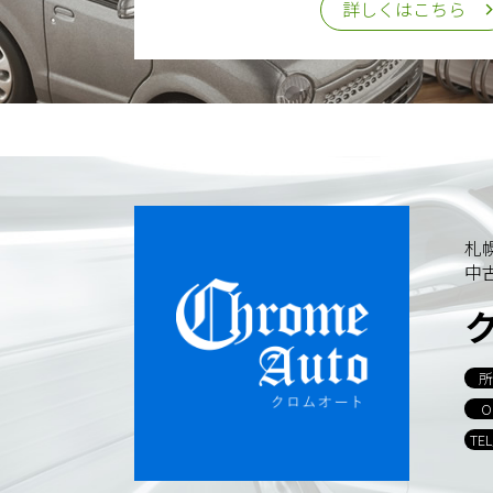
詳しくはこちら
札
中
所
O
TE