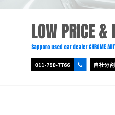
LOW PRICE &
Sapporo used car dealer CHROME AU
011-790-7766
自社分割