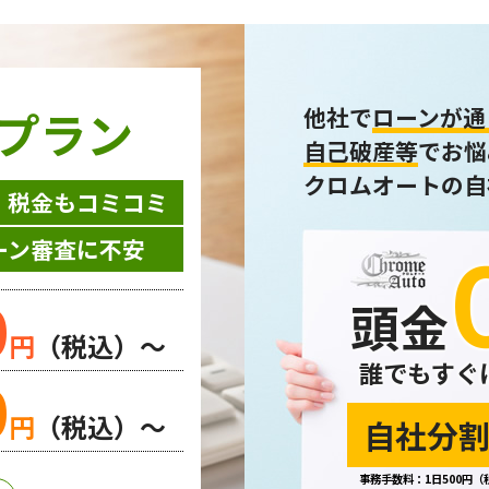
プラン
他社で
ローンが通
自己破産等
でお悩
クロムオートの自
・税金もコミコミ
ーン審査に不安
0
頭金
円
（税込）～
誰でもすぐ
0
円
（税込）～
自社分割
事務手数料：1日500円（