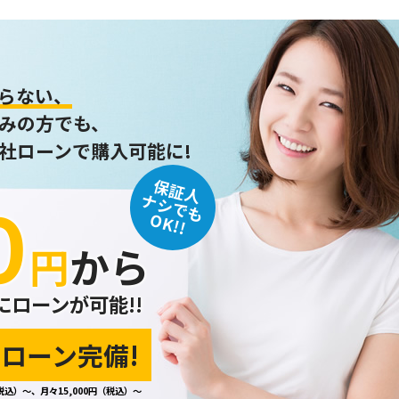
らない、
みの方でも、
社ローンで購入可能に!
保証人
０
ナシでも
OK!!
円
から
にローンが可能!!
ローン完備!
税込）～、月々15,000円（税込）～