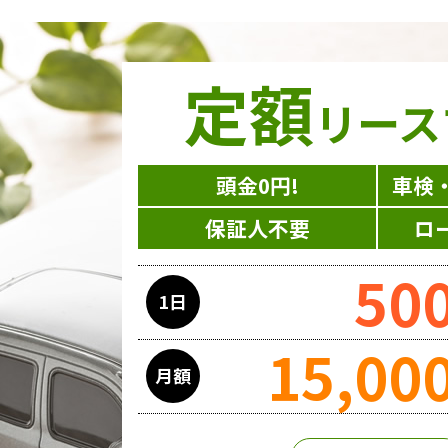
定額
リース
頭金0円!
車検
保証人不要
ロ
50
1日
15,00
月額