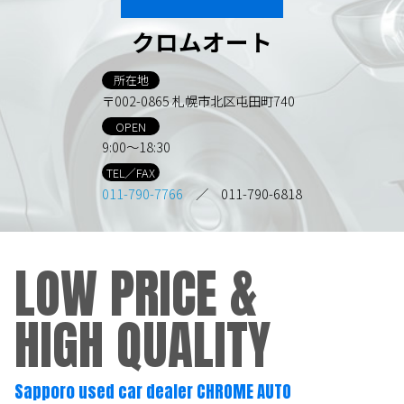
クロムオート
所在地
〒002-0865 札幌市北区屯田町740
OPEN
9:00～18:30
TEL／FAX
011-790-7766
／ 011-790-6818
LOW PRICE &
HIGH QUALITY
Sapporo used car dealer CHROME AUTO