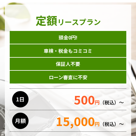
定額
リースプラン
頭金0円!
車検・税金もコミコミ
保証人不要
ローン審査に不安
500
1日
円
（税込）～
15,000
月額
円
（税込）～