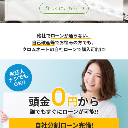
詳しくはこちら
他社で
ローンが通らない、
自己破産等
でお悩みの方でも、
クロムオートの自社ローンで購入可能に!
保証人
ナシでも
OK!!
０
頭金
円
から
誰でもすぐにローンが可能!!
自社分割ローン完備!