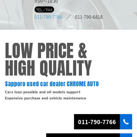
9:00～18:30
TEL／FAX
011-790-7766
／ 011-790-6818
LOW PRICE &
HIGH QUALITY
Sapporo used car dealer CHROME AUTO
Cars loan possible and all models support
Expensive purchase and vehicle maintenance
011-790-7766