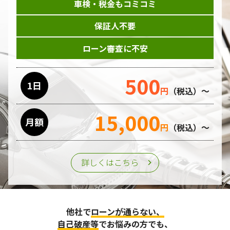
車検・税金もコミコミ
保証人不要
ローン審査に不安
500
1日
円
（税込）～
15,000
月額
円
（税込）～
詳しくはこちら
他社で
ローンが通らない、
自己破産等
でお悩みの方でも、