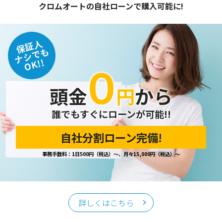
クロムオートの自社ローンで購入可能に!
保証人
ナシでも
OK!!
０
頭金
円
から
誰でもすぐにローンが可能!!
自社分割ローン完備!
事務手数料：1日500円（税込）～、月々15,000円（税込）～
詳しくはこちら