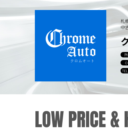
札
中
所
O
TE
LOW PRICE &