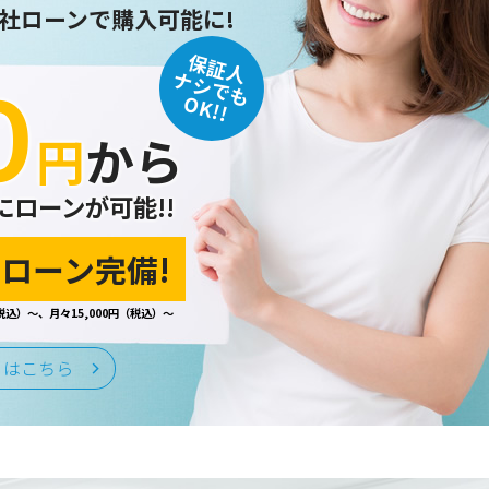
社ローンで購入可能に!
保証人
０
ナシでも
OK!!
円
から
にローンが可能!!
ローン完備!
税込）～、月々15,000円（税込）～
くはこちら