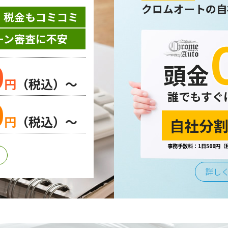
クロムオートの自
・税金もコミコミ
ーン審査に不安
0
頭金
円
（税込）～
誰でもすぐ
0
円
（税込）～
自社分割
事務手数料：1日500円（
詳し