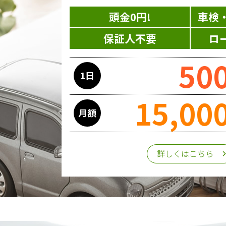
頭金0円!
車検
保証人不要
ロ
50
1日
15,00
月額
詳しくはこちら